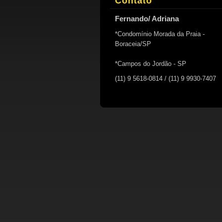
Contato
Fernando/ Adriana
*Condomínio Morada da Praia -
Boraceia/SP
*Campos do Jordão - SP
(11) 9 5618-0814 / (11) 9 9930-7407