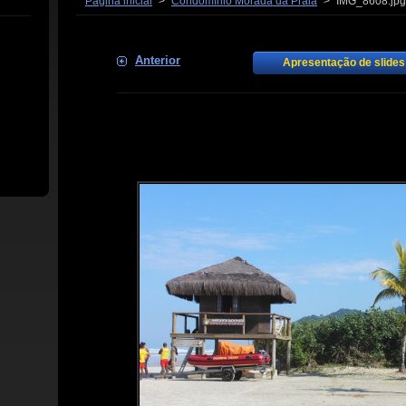
Página inicial
>
Condomínio Morada da Praia
>
IMG_8608.jpg
Anterior
Apresentação de slides